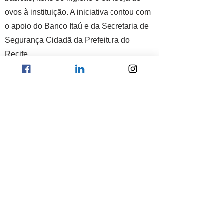
ovos à instituição. A iniciativa contou com
o apoio do Banco Itaú e da Secretaria de
Segurança Cidadã da Prefeitura do
Recife.
A ong atua há cinco anos no Sítio do
Berardo com a missão de promover ações
e projetos que ajudam a resgatar a
dignidade e promover uma melhor
qualidade de vida. O CCB contempla
cerca de 130 famílias diretamente e outras
dezenas indiretamente. “Toda essa
doação vai poder alimentar 100 famílias
da comunidade do Berardo. Esse é um
gesto que contribui para a segurança
alimentar da nossa comunidade”,
agradeceu o coordenador da Casa da