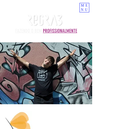
ME
NU
FAZENDO O BEM
PROFISSIONALMENTE
Click by Larissa Alves