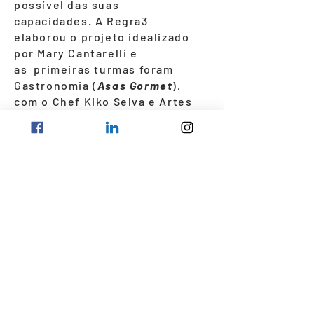
possível das suas
capacidades. A Regra3
elaborou o projeto idealizado
por Mary Cantarelli e
as primeiras turmas foram
Gastronomia (
Asas Gormet
),
com o Chef Kiko Selva e Artes
(
Asas da Imaginação
) com a
Artista Plástica Fátima Paes,
sob coordenação da pedagoga
Flávia Ferraz.
Em agosto de 2017,
o Ganhando Asas ganhou
status universitário! Renata
Victor, coordenadora do curso
de Fotografia da UNICAP,
abraçou o projeto e agora,
além das turmas piloto de
gastronomia e artes, os